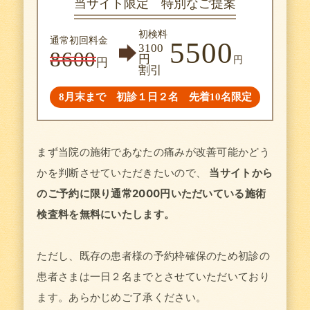
当サイト限定 特別なご提案
初検料
通常初回料金
5500
3100
8600
円
円
円
割引
8月末まで 初診１日２名 先着10名限定
まず当院の施術であなたの痛みが改善可能かどう
かを判断させていただきたいので、
当サイトから
のご予約に限り通常2000円いただいている施術
検査料を無料にいたします。
ただし、既存の患者様の予約枠確保のため初診の
患者さまは一日２名までとさせていただいており
ます。あらかじめご了承ください。